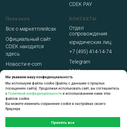
CDEK PAY
Полезное
КОНТАКТЫ
Отдел
Все о маркетплейсах
сопровождения
Официальный сайт
юридических лиц:
CDEK находится
+7 (495) 414-14-74
здесь
Telegram
Новости e-com
MAX
Адреса складов МП
Мы уважаем вашу конфиденциальность
WhatsApp
Акции и
Мы используем файлы cookie (файлы с данными о прошлых
посещениях сайта). Продолжая использовать сайт, вы соглашаетесь
спецпредложения
с
Политикой конфиденциальности
и использованием нами этих
файлов cookie.
О компании
Вы можете изменить сохранение cookie в настройках своего
браузера.
Принять все