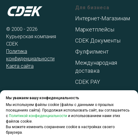
Для бизнеса
Интернет-Магазинам
© 2000 - 2026
Маркетплейсы
Курьерская компания
CDEK Документы
CDEK
Политика
Фулфилмент
конфиденциальности
Международная
Карта сайта
доставка
CDEK PAY
Полезное
КОНТАКТЫ
Мы уважаем вашу конфиденциальность
Мы используем файлы cookie (файлы с данными о прошлых
Отдел
Все о маркетплейсах
посещениях сайта). Продолжая использовать сайт, вы соглашаетесь
сопровождения
с
Политикой конфиденциальности
и использованием нами этих
Официальный сайт
файлов cookie.
юридических лиц:
CDEK находится
Вы можете изменить сохранение cookie в настройках своего
+7 (495) 414-14-74
браузера.
здесь