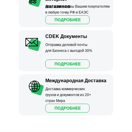
магазинов
Доставим заказы Вашим покупателям
в любую точку РФ и ЕАЭС
ПОДРОБНЕЕ
CDEK Документы
Отправка деловой почты
для Бизнеса с выгодой 30%
ПОДРОБНЕЕ
Международная Доставка
Доставка коммерческих
грузов и документов из 20+
стран Мира
ПОДРОБНЕЕ