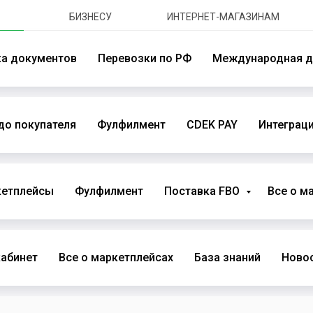
БИЗНЕСУ
ИНТЕРНЕТ-МАГАЗИНАМ
ка документов
Перевозки по РФ
Международная д
до покупателя
Фулфилмент
CDEK PAY
Интеграци
кетплейсы
Фулфилмент
Поставка FBO
Все о м
абинет
Все о маркетплейсах
База знаний
Новос