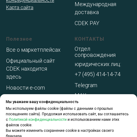
конфиденциальности
Международная
Карта сайта
доставка
CDEK PAY
Полезное
КОНТАКТЫ
Отдел
Все о маркетплейсах
сопровождения
Официальный сайт
юридических лиц:
CDEK находится
+7 (495) 414-14-74
здесь
Telegram
Новости e-com
MAX
Адреса складов МП
Мы уважаем вашу конфиденциальность
WhatsApp
Акции и
Мы используем файлы cookie (файлы с данными о прошлых
посещениях сайта). Продолжая использовать сайт, вы соглашаетесь
спецпредложения
с
Политикой конфиденциальности
и использованием нами этих
файлов cookie.
О компании
Вы можете изменить сохранение cookie в настройках своего
браузера.