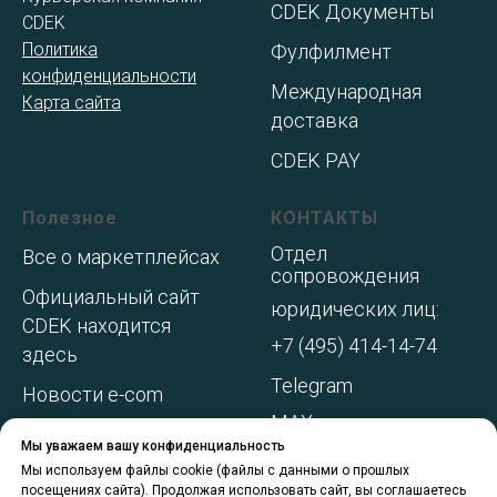
CDEK Документы
CDEK
Политика
Фулфилмент
конфиденциальности
Международная
Карта сайта
доставка
CDEK PAY
Полезное
КОНТАКТЫ
Отдел
Все о маркетплейсах
сопровождения
Официальный сайт
юридических лиц:
CDEK находится
+7 (495) 414-14-74
здесь
Telegram
Новости e-com
MAX
Адреса складов МП
Мы уважаем вашу конфиденциальность
WhatsApp
Акции и
Мы используем файлы cookie (файлы с данными о прошлых
посещениях сайта). Продолжая использовать сайт, вы соглашаетесь