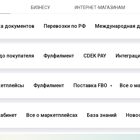
БИЗНЕСУ
ИНТЕРНЕТ-МАГАЗИНАМ
ка документов
Перевозки по РФ
Международная д
до покупателя
Фулфилмент
CDEK PAY
Интеграци
кетплейсы
Фулфилмент
Поставка FBO
Все о м
абинет
Все о маркетплейсах
База знаний
Новос