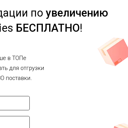
дации
по
увеличению
ies
БЕСПЛАТНО
!
ше в ТОПе
ть для отгрузки
O поставки.