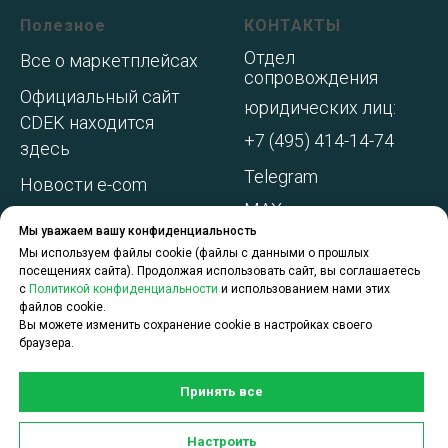
Полезное
КОНТАКТЫ
Отдел
Все о маркетплейсах
сопровождения
Официальный сайт
юридических лиц:
CDEK находится
+7 (495) 414-14-74
здесь
Telegram
Новости e-com
MAX
Адреса складов МП
Мы уважаем вашу конфиденциальность
WhatsApp
Акции и
Мы используем файлы cookie (файлы с данными о прошлых
посещениях сайта). Продолжая использовать сайт, вы соглашаетесь
спецпредложения
с
Политикой конфиденциальности
и использованием нами этих
файлов cookie.
О компании
Вы можете изменить сохранение cookie в настройках своего
браузера.
Принять все
Задать вопрос по услугам
Настроить