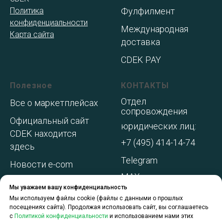
Политика
Фулфилмент
конфиденциальности
Международная
Карта сайта
доставка
CDEK PAY
Полезное
КОНТАКТЫ
Отдел
Все о маркетплейсах
сопровождения
Официальный сайт
юридических лиц:
CDEK находится
+7 (495) 414-14-74
здесь
Telegram
Новости e-com
MAX
Адреса складов МП
Мы уважаем вашу конфиденциальность
WhatsApp
Акции и
Мы используем файлы cookie (файлы с данными о прошлых
посещениях сайта). Продолжая использовать сайт, вы соглашаетесь
спецпредложения
с
Политикой конфиденциальности
и использованием нами этих