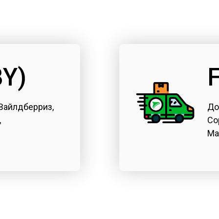
BY)
Вайлдберриз,
До
,
Со
Ма