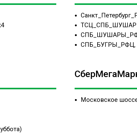
Санкт_Петербург_Р
к4
ТСЦ_СПБ_ШУШАРЫ,
СПБ_ШУШАРЫ_РФЦ,
СПБ_БУГРЫ_РФЦ, Шо
СберМегаМар
Московское шоссе
суббота)