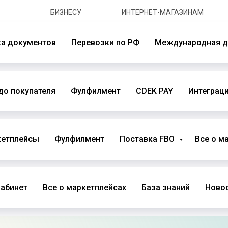
БИЗНЕСУ
ИНТЕРНЕТ-МАГАЗИНАМ
ка документов
Перевозки по РФ
Международная д
до покупателя
Фулфилмент
CDEK PAY
Интеграци
кетплейсы
Фулфилмент
Поставка FBO
Все о м
абинет
Все о маркетплейсах
База знаний
Новос