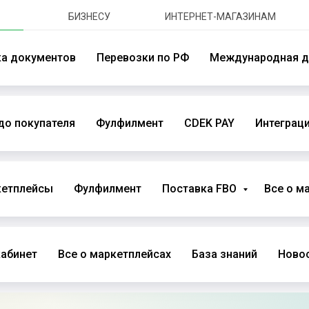
БИЗНЕСУ
ИНТЕРНЕТ-МАГАЗИНАМ
ка документов
Перевозки по РФ
Международная д
до покупателя
Фулфилмент
CDEK PAY
Интеграци
кетплейсы
Фулфилмент
Поставка FBO
Все о м
абинет
Все о маркетплейсах
База знаний
Новос