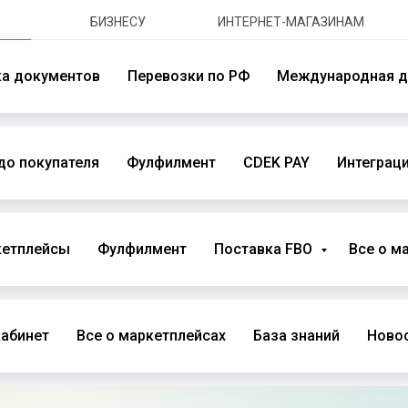
БИЗНЕСУ
ИНТЕРНЕТ-МАГАЗИНАМ
ка документов
Перевозки по РФ
Международная д
до покупателя
Фулфилмент
CDEK PAY
Интеграци
кетплейсы
Фулфилмент
Поставка FBO
Все о м
абинет
Все о маркетплейсах
База знаний
Новос