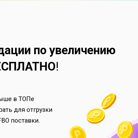
дации по увеличению
ЕСПЛАТНО
!
выше в ТОПе
ать для отгрузки
FBO поставки.