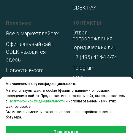
CDEK PAY
Полезное
КОНТАКТЫ
Отдел
Все о маркетплейсах
сопровождения
Официальный сайт
юридических лиц:
CDEK находится
+7 (495) 414-14-74
здесь
Telegram
Новости e-com
MAX
Адреса складов МП
Мы уважаем вашу конфиденциальность
WhatsApp
Акции и
Мы используем файлы cookie (файлы с данными о прошлых
посещениях сайта). Продолжая использовать сайт, вы соглашаетесь
спецпредложения
с
Политикой конфиденциальности
и использованием нами этих
файлов cookie.
О компании
Вы можете изменить сохранение cookie в настройках своего
браузера.
Принять все