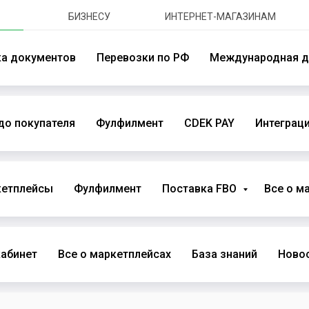
БИЗНЕСУ
ИНТЕРНЕТ-МАГАЗИНАМ
ка документов
Перевозки по РФ
Международная д
до покупателя
Фулфилмент
CDEK PAY
Интеграци
кетплейсы
Фулфилмент
Поставка FBO
Все о м
абинет
Все о маркетплейсах
База знаний
Новос