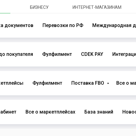
БИЗНЕСУ
ИНТЕРНЕТ-МАГАЗИНАМ
ка документов
Перевозки по РФ
Международная д
до покупателя
Фулфилмент
CDEK PAY
Интеграци
кетплейсы
Фулфилмент
Поставка FBO
Все о м
абинет
Все о маркетплейсах
База знаний
Новос