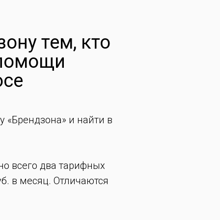
ону тем, кто
 помощи
осе
у «Брендзона» и найти в
но всего два тарифных
уб. в месяц. Отличаются