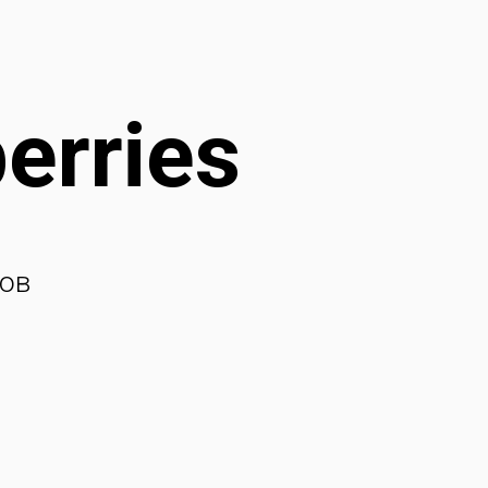
erries
ов