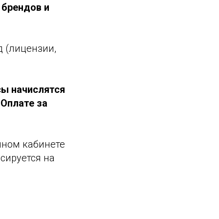
 брендов и
д (лицензии,
сы начислятся
«Оплате за
чном кабинете
сируется на