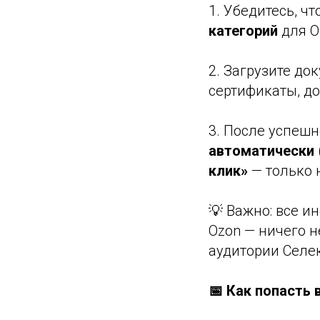
1. Убедитесь, ч
категорий
для O
2. Загрузите д
сертификаты, до
3. После успешн
автоматически
клик»
— только 
💡 Важно: все 
Ozon — ничего н
аудитории Селек
📅 Как попасть 