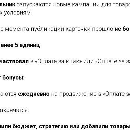
льник
запускаются новые кампании для товаро
х условиям:
с момента публикации карточки прошло
не бо
менее 5 единиц
;
участвовал
в «Оплате за клик» или «Оплате за з
т бонусы:
ваются
ежедневно
на продвижение в «Оплате з
закончатся:
или бюджет, стратегию или добавили товар