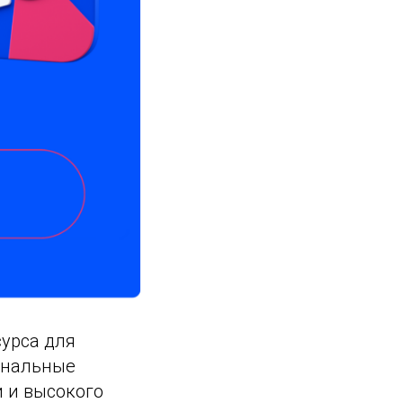
урса для
инальные
и и высокого