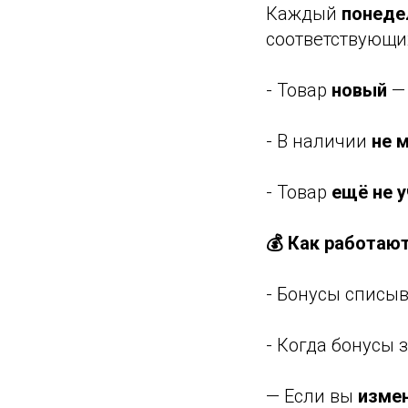
Каждый
понеде
соответствующи
- Товар
новый
— 
- В наличии
не 
- Товар
ещё не 
💰 Как работаю
- Бонусы списы
- Когда бонусы 
— Если вы
измен