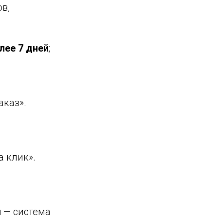
в,
лее 7 дней
;
аказ».
а клик».
ы
— система