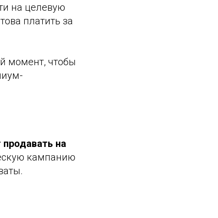
ти на целевую
това платить за
й момент, чтобы
миум-
 продавать на
ескую кампанию
ваты.