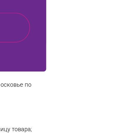
московье по
ницу товара;