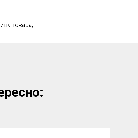
ницу товара;
ересно: