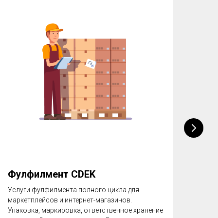
Фулфилмент CDEK
Упа
на 
Услуги фулфилмента полного цикла для
маркетплейсов и интернет-магазинов.
Регл
Упаковка, маркировка, ответственное хранение
для 