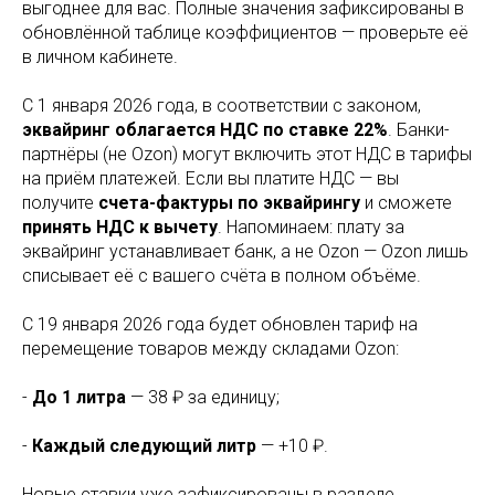
выгоднее для вас. Полные значения зафиксированы в
обновлённой таблице коэффициентов — проверьте её
в личном кабинете.
С 1 января 2026 года, в соответствии с законом,
эквайринг облагается НДС по ставке 22%
. Банки-
партнёры (не Ozon) могут включить этот НДС в тарифы
на приём платежей. Если вы платите НДС — вы
получите
счета-фактуры по эквайрингу
и сможете
принять НДС к вычету
. Напоминаем: плату за
эквайринг устанавливает банк, а не Ozon — Ozon лишь
списывает её с вашего счёта в полном объёме.
С 19 января 2026 года будет обновлен тариф на
перемещение товаров между складами Ozon:
-
До 1 литра
— 38 ₽ за единицу;
-
Каждый следующий литр
— +10 ₽.
Новые ставки уже зафиксированы в разделе