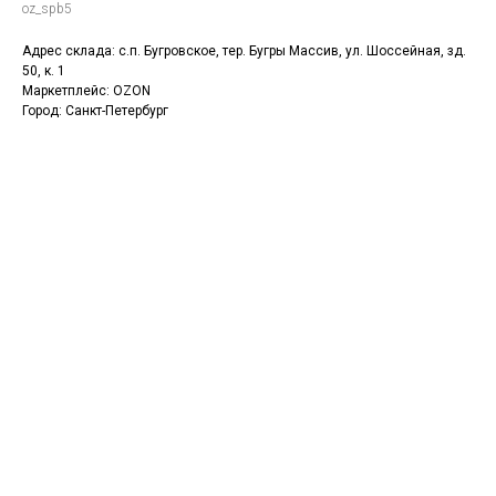
oz_spb5
Адрес склада: с.п. Бугровское, тер. Бугры Массив, ул. Шоссейная, зд.
50, к. 1
Маркетплейс: OZON
Город: Санкт-Петербург